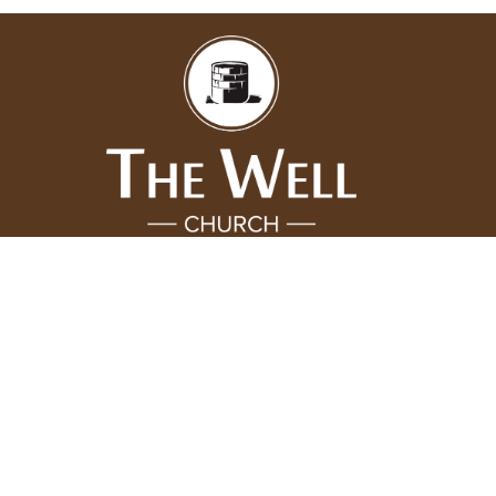
About
About Us
Our Team
Our Beliefs
Plan Your Visit
Our Senior Pastors