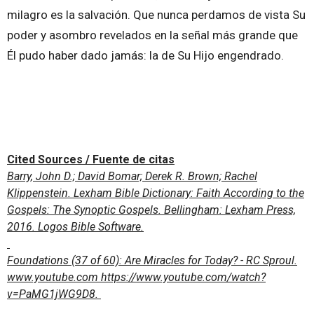
milagro es la salvación. Que nunca perdamos de vista Su
poder y asombro revelados en la señal más grande que
Él pudo haber dado jamás: la de Su Hijo engendrado.
Cited Sources / Fuente de citas
Barry, John D.; David Bomar; Derek R. Brown; Rachel
Klippenstein. Lexham Bible Dictionary: Faith According to the
Gospels: The Synoptic Gospels. Bellingham: Lexham Press,
2016. Logos Bible Software.
Foundations (37 of 60): Are Miracles for Today? - RC Sproul.
www.youtube.com https://www.youtube.com/watch?
v=PaMG1jWG9D8.